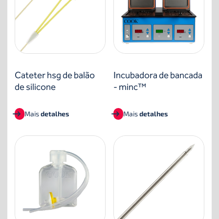
Cateter hsg de balão
Incubadora de bancada
de silicone
- minc™
Mais
detalhes
Mais
detalhes