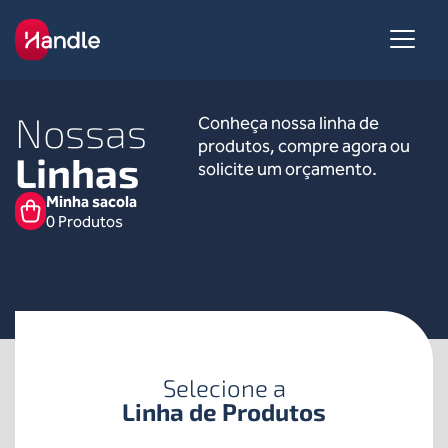
SOBRE NÓS
Nossas
Conheça nossa linha de
NOSSAS LINHAS
produtos, compre agora ou
SERVIÇOS
Linhas
solicite um orçamento.
CONHECIMENTO
Minha sacola
CONTEÚDO
0
Produtos
SAC
FALE CONOSCO
Selecione a
Linha de Produtos