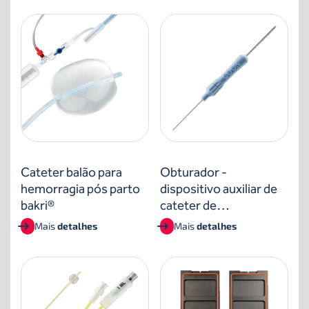
Cateter balão para
Obturador -
hemorragia pós parto
dispositivo auxiliar de
bakri®
cateter de
transferência de
Mais
detalhes
Mais
detalhes
embriões