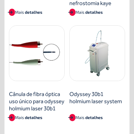
nefrostomia kaye
Mais
detalhes
Mais
detalhes
Cânula de fibra óptica
Odyssey 30b1
uso único para odyssey
holmium laser system
holmium laser 30b1
Mais
detalhes
Mais
detalhes